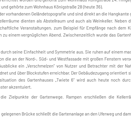
et und gehörte zum Wohnhaus Königstraße 28 (heute 36).
der vorhandenen Geländetopografie und sind direkt an die Hangkante 
ellerräume dienten als Abstellraum und auch als Weinkeller. Neben
schaftliche Veranstaltungen, zum Beispiel für Empfänge nach dem K
n zu einem vergnüglichen Abend. Zwischenzeitlich wurde das Gartenh
h durch seine Einfachheit und Symmetrie aus. Sie ruhen auf einem m
on die an der Nord-, Süd- und Westfassade mit großen Fenstern vers
d Ausblicke ein „Verschmelzen“ von Nutzer und Betrachter mit der Na
dnet und über Blockstufen erreichbar. Der Gebäudezugang orientiert s
ituation des Gartenhauses „Twiete 6“ wird auch heute noch dur
ster akzentuiert.
 die Zielpunkte der Gartenwege. Rampen erschließen die Kellerr
h gelegenen Brücke schließt die Gartenanlage an den Uferweg und dam