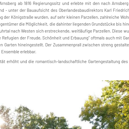
Arnsberg ab 1816 Regierungssitz und erlebte mit den nach Arnsber
nd - unter der Bauaufsicht des Oberlandesbaudirektors Karl Friedri
ng der Königstraße wurden, auf sehr kleinen Parzellen, zahlreiche Wo
 Eigentümer die Möglichkeit, die dahinter liegenden Grundstücke bis h
Ruhrtal nach Westen sich erstreckende, weitläufige Parzellen. Diese 
rüne Refugien der Freude, Schönheit und Erbauung“ oftmals auch mit Ga
en Garten hineingestellt. Der Zusammenprall zwischen streng gesta
n Ensemble erlebbar.
ät erhöht und die romantisch-landschaftliche Gartengestaltung des 