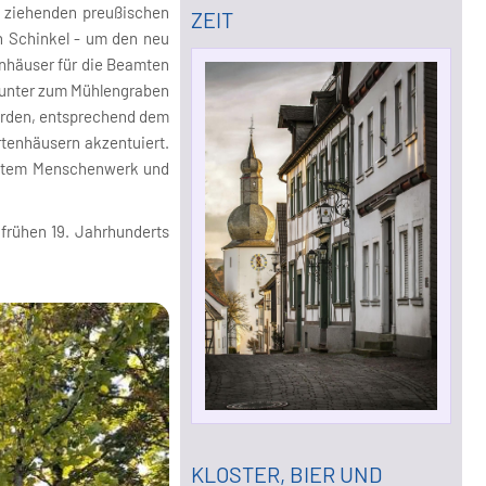
g ziehenden preußischen
EIT
ch Schinkel - um den neu
hnhäuser für die Beamten
inunter zum Mühlengraben
wurden, entsprechend dem
rtenhäusern akzentuiert.
ltetem Menschenwerk und
frühen 19. Jahrhunderts
KLOSTER, BIER UND