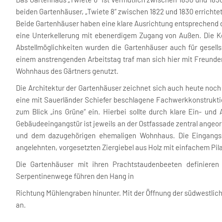
beiden Gartenhäuser, „Twiete 8“ zwischen 1822 und 1830 erricht
Beide Gartenhäuser haben eine klare Ausrichtung entsprechend 
eine Unterkellerung mit ebenerdigem Zugang von Außen. Die K
Abstellmöglichkeiten wurden die Gartenhäuser auch für gesell
einem anstrengenden Arbeitstag traf man sich hier mit Freunde
Wohnhaus des Gärtners genutzt.
Die Architektur der Gartenhäuser zeichnet sich auch heute noc
eine mit Sauerländer Schiefer beschlagene Fachwerkkonstrukti
zum Blick „ins Grüne“ ein. Hierbei sollte durch klare Ein- un
Gebäudeeingangstür ist jeweils an der Ostfassade zentral angeor
und dem dazugehörigen ehemaligen Wohnhaus. Die Eingangss
angelehnten, vorgesetzten Ziergiebel aus Holz mit einfachem Pila
Die Gartenhäuser mit ihren Prachtstaudenbeeten definieren
Serpentinenwege führen den Hang in
Richtung Mühlengraben hinunter. Mit der Öffnung der südwestlic
an.