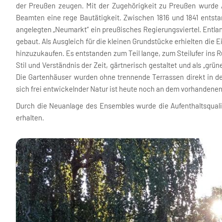
der Preußen zeugen. Mit der Zugehörigkeit zu Preußen wurde 
Beamten eine rege Bautätigkeit. Zwischen 1816 und 1841 entsta
angelegten „Neumarkt“ ein preußisches Regierungsviertel. Entla
gebaut. Als Ausgleich für die kleinen Grundstücke erhielten die
hinzuzukaufen. Es entstanden zum Teil lange, zum Steilufer ins 
Stil und Verständnis der Zeit, gärtnerisch gestaltet und als „g
Die Gartenhäuser wurden ohne trennende Terrassen direkt in d
sich frei entwickelnder Natur ist heute noch an dem vorhandene
Durch die Neuanlage des Ensembles wurde die Aufenthaltsqualit
erhalten.