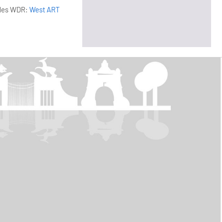
 des WDR:
West ART