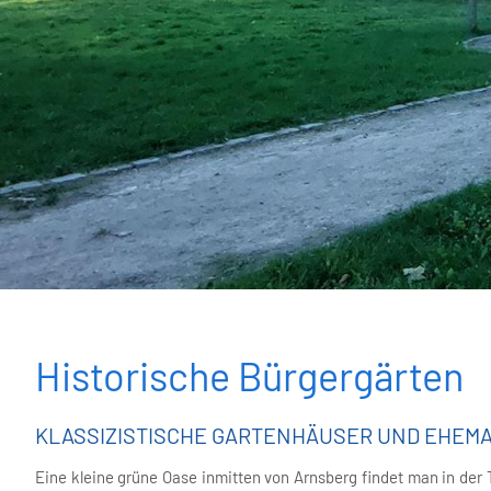
Historische Bürgergärten
KLASSIZISTISCHE GARTENHÄUSER UND EHEM
Eine kleine grüne Oase inmitten von Arnsberg findet man in der T