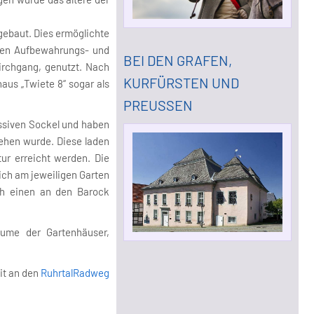
gebaut. Dies ermöglichte
 den Aufbewahrungs- und
BEI DEN GRAFEN,
irchgang, genutzt. Nach
KURFÜRSTEN UND
aus „Twiete 8“ sogar als
PREUSSEN
assiven Sockel und haben
ehen wurde. Diese laden
tur erreicht werden. Die
ich am jeweiligen Garten
ch einen an den Barock
äume der Gartenhäuser,
it an den
RuhrtalRadweg