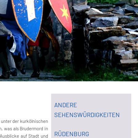
ANDERE
SEHENSWÜRDIGKEITEN
 unter der kurkölnischen
n, was als Brudermord in
RÜDENBURG
 Ausblicke auf Stadt und