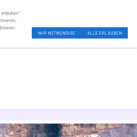
31-4055
Neumarkt 6, 59821 Arnsberg
e erlauben“
tivieren,
ivieren.
NUR NOTWENDIGE
ALLE ERLAUBEN