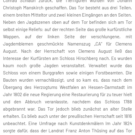
Conrad Schlaun zurück, die Tierfiguren wurden von Johann
Christoph Manskirch geschaffen. Das Tor besteht aus drei Teilen,
einem breiten Mitteltor und zwei kleinen Eingängen an den Seiten.
Neben den Jagdszenen oben auf dem Tor befinden sich am Tor
selbst einige Reliefs: auf der rechten Seite das große kurfürstliche
Wappen, auf der linken Seite der verschlungene, mit
Jagdemblemen geschmückte Namenszug „CA“ für Clemens
August. Nach der Herrschaft von Clemens August ließ das
Interesse der Kurfürsten am Schloss Hirschberg nach. Es wurden
kaum noch große Jagden veranstaltet. Verwaltet wurde das
Schloss von einem Burggrafen sowie einigen Forstbeamten. Die
Bauten wurden vernachlässigt, und so kam es, dass nach dem
Übergang des Herzogtums Westfalen an Hessen-Darmstadt im
Jahr 1802 die neue Regierung eine Restaurierung für zu teuer hielt
und den Abbruch veranlasste, nachdem das Schloss 1788
abgebrannt war. Das Tor jedoch blieb zunächst an alter Stelle
erhalten. Es blieb auch unter der preußischen Herrschaft seit 1816
unbeachtet. Eine Umfrage nach Kunstdenkmälern Im Jahr 1824
sorgte dafür, dass der Landrat Franz Anton Thüsing auf das Tor