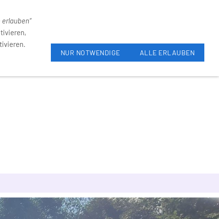
31-4055
Neumarkt 6, 59821 Arnsberg
e erlauben“
tivieren,
ivieren.
NUR NOTWENDIGE
ALLE ERLAUBEN